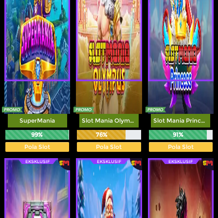
SuperMania
Slot Mania Olympus
Slot Mania Princess
99%
76%
91%
Pola Slot
Pola Slot
Pola Slot
EKSKLUSIF
EKSKLUSIF
EKSKLUSIF