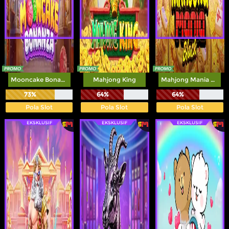
Mooncake Bonanza
Mahjong King
Mahjong Mania Black
73%
64%
64%
Pola Slot
Pola Slot
Pola Slot
EKSKLUSIF
EKSKLUSIF
EKSKLUSIF