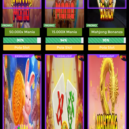
50.000x Mania
15.000X Mania
Mahjong Bonanza
90%
94%
95%
Pola Slot
Pola Slot
Pola Slot
EKSKLUSIF
EKSKLUSIF
EKSKLUSIF