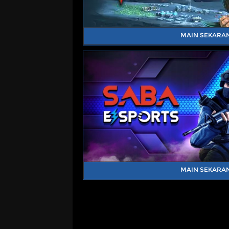
MAIN SEKARA
MAIN SEKARA