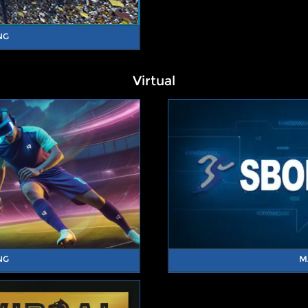
NG
Virtual
NG
M