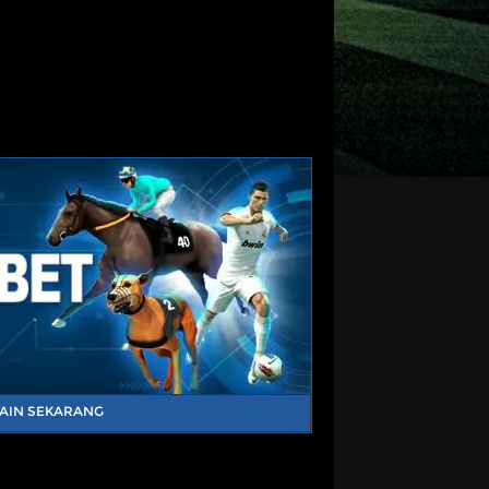
AIN SEKARANG