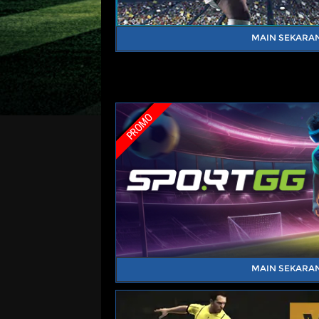
MAIN SEKARA
PROMO
MAIN SEKARA