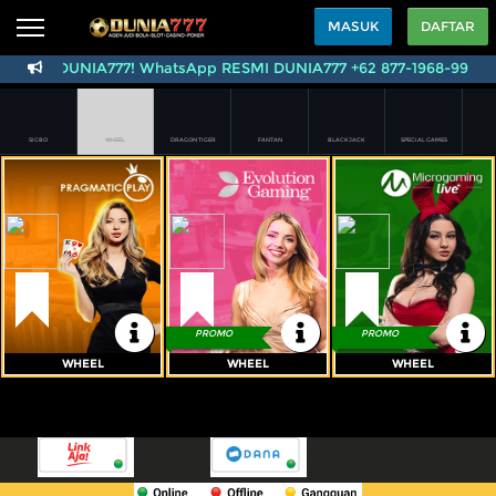
Beranda
MASUK
DAFTAR
ome to DUNIA777! WhatsApp RESMI DUNIA777 +62 877-1968-9910 | BA
Sports
BARU
PROMO
Live Casino
BARU
SICBO
WHEEL
DRAGON TIGER
FANTAN
BLACKJACK
SPECIAL GAMES
Slots
PROMO
Meja
Min
Max
Meja
Min
Max
Meja
Min
Max
Baccarat
5Rb
5Jt
Roulette
1Rb
20Jt
Roulette
1Rb
5Jt
Roulette
1Rb
20Jt
Baccarat
2Rb
10Jt
Baccarat
10Rb
7,5Jt
IDNLIVE
Sicbo
2Rb
25Jt
Sicbo
2Rb
10Jt
BARU
Dragon Tiger
10Rb
7,5Jt
Blackjack
10Rb
50Jt
Dragon Tiger
10Rb
10Jt
Blackjack
25Rb
2,5Jt
Wheel
1Rb
1Jt
Blackjack
10Rb
20Jt
Sicbo
1Rb
5Jt
Dragon Tiger
5Rb
5Jt
Wheel
1Rb
10Jt
Stream N Spin
4
6
5
Arcade
PROMO
DAFTAR
MASUK
DAFTAR
MASUK
DAFTAR
MASUK
MEJA
MEJA
MEJA
KEMBALI
KEMBALI
KEMBALI
PROMO
PROMO
Table Games
WHEEL
WHEEL
WHEEL
WHEEL
WHEEL
WHEEL
Lottery
BARU
PROMO
IDNRaffle
Referral