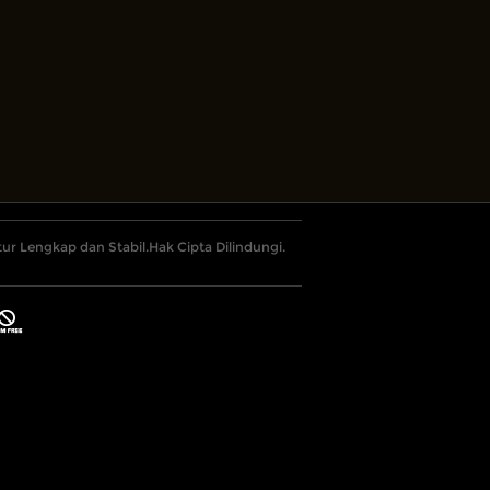
ur Lengkap dan Stabil.Hak Cipta Dilindungi.