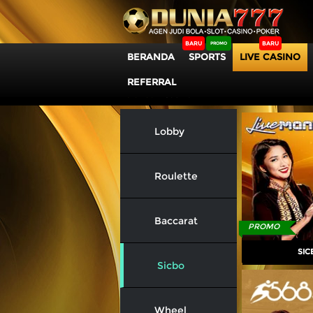
BARU
BARU
PROMO
BERANDA
SPORTS
LIVE CASINO
INFO TERBARU:
Welcome to DUNIA777! WhatsApp RESMI DUN
REFERRAL
Beranda
Casino
Meja
Lobby
Baccarat
Roulette
Sicbo
Blackjack
Roulette
Wheel
Dragon Tiger
DAFTAR
Baccarat
PROMO
KEM
SIC
SIC
Sicbo
Meja
Baccarat
Roulette
Wheel
Sic Bo