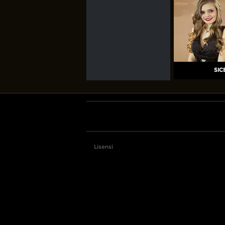
Special Games
DAFTAR
KEM
SIC
SIC
Lisensi