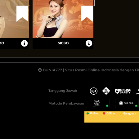
10Rb
30Jt
Wheel
1Rb
10Jt
1
1
Special Games
1Rb
10Jt
MEJA
MEJA
MASUK
DAFTAR
MASUK
BALI
KEMBALI
BO
SICBO
BO
SICBO
DUNIA777 | Situs Resmi Online Indonesia dengan Fit
Tanggung Jawab
Metode Pembayaran