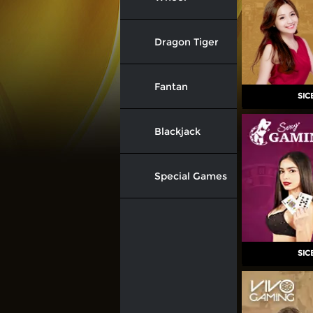
Dragon Tiger
Special Games
Dragon Tiger
DAFTAR
KEM
Fantan
SIC
SIC
Meja
Blackjack
Baccarat
Dragon Tiger
Sicbo
Roulette
Special Games
DAFTAR
KEM
SIC
SIC
Meja
Baccarat
Roulette
Blackjack