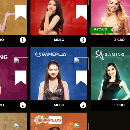
10Rb
10Jt
Dragon Tiger
5Rb
30Jt
Dragon Tiger
10
2
2
1Rb
2Jt
Blackjack
10
Wheel
1
MEJA
MEJA
MASUK
DAFTAR
MASUK
DAFTAR
M
PROMO
BALI
KEMBALI
KEMBALI
BO
SICBO
SICBO
BO
SICBO
SICBO
Min
Max
Meja
Min
Max
Meja
M
10Rb
30Jt
Baccarat
5Rb
30Jt
Baccarat
1
10Rb
30Jt
Sicbo
500
250Rb
Dragon Tiger
1
10Rb
30Jt
Roulette
1Rb
300Rb
Roulette
1
10Rb
30Jt
Dragon Tiger
5Rb
1,9Jt
Sicbo
1
1
9
Special Games
500
1,9Jt
MEJA
MEJA
MASUK
DAFTAR
MASUK
DAFTAR
M
BALI
KEMBALI
KEMBALI
BO
SICBO
SICBO
BO
SICBO
SICBO
Min
Max
Meja
Min
Max
5Rb
30Jt
Baccarat
1Rb
10Jt
1Rb
30Jt
Dragon Tiger
1Rb
10Jt
250Rb
30Jt
Roulette
1Rb
10Jt