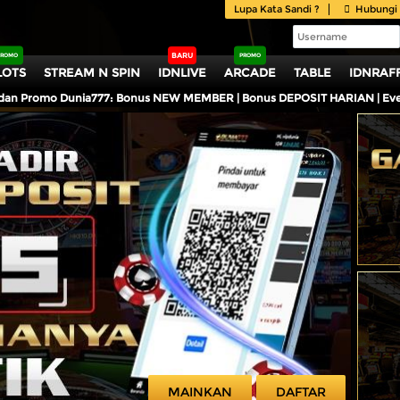
Lupa Kata Sandi ?
Hubungi
BARU
PROMO
PROMO
LOTS
STREAM N SPIN
IDNLIVE
ARCADE
TABLE
IDNRAF
 Dunia777: Bonus NEW MEMBER | Bonus DEPOSIT HARIAN | Event MIX PARLAY
MAINKAN
DAFTAR