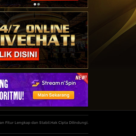
n Fitur Lengkap dan Stabil.Hak Cipta Dilindungi.