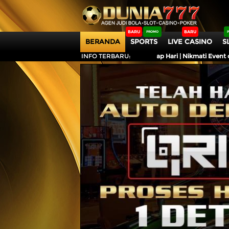
BARU
BARU
PROMO
BERANDA
SPORTS
LIVE CASINO
S
 E-WALLET & PULSA Online 24 Jam Setiap Hari | Nikmati Event dan Promo
INFO TERBARU: